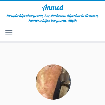
Anmed
terapia hiperbaryczna, Częstochowa, hiperbaria tlenowa,
komora hiperbaryczna, Śląsk
Skip
to
content